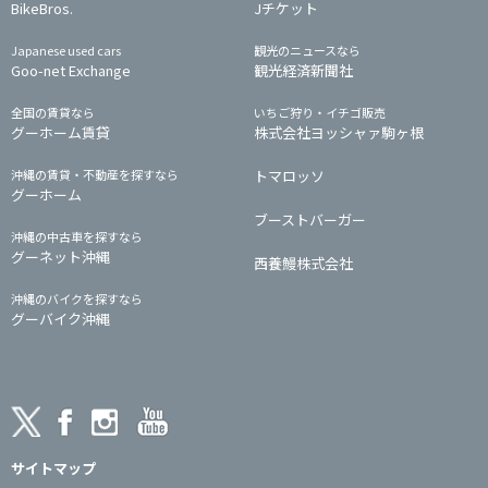
BikeBros.
Jチケット
Japanese used cars
観光のニュースなら
Goo-net Exchange
観光経済新聞社
全国の賃貸なら
いちご狩り・イチゴ販売
グーホーム賃貸
株式会社ヨッシャァ駒ヶ根
沖縄の賃貸・不動産を探すなら
トマロッソ
グーホーム
ブーストバーガー
沖縄の中古車を探すなら
グーネット沖縄
西養鰻株式会社
沖縄のバイクを探すなら
グーバイク沖縄
サイトマップ