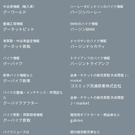
中古車情報（輸入車）
ハーレーダビッドソンのバイク情報
グーワールド
バージンハーレー
整備工場情報
BMWのバイク情報
グーネットピット
バージンBMW
車買取・中古車査定情報
ドゥカティのバイク情報
グーネット買取
バージンドゥカティ
バイク情報
トライアンフのバイク情報
グーバイク
バージントライアンフ
新車バイク情報なら
金券・チケットの販売買取 外貨両替 J・
グーバイク新車
market
コスミック流通産業株式会社
バイクの整備・メンテナンス・修理店な
ら
金券・チケットの販売買取 外貨両替
グーバイクアフター
J・market
バイク買取・買取相場情報
贈答用ギフトカード・商品券なら
グーバイク買取
galireo
バイクニュースは
国内格安航空券なら