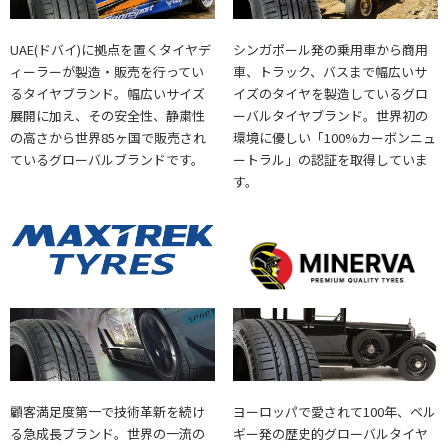
UAE(ドバイ)に拠点を置くタイヤデ
シンガポール発の乗用車から商用
ィーラーが製造・販売を行ってい
車、トラック、バスまで幅広いサ
るタイヤブランド。幅広いサイズ
イズのタイヤを製造しているグロ
展開に加え、その安全性、静粛性
ーバルタイヤブランド。世界初の
の高さから世界85ヶ国で販売され
環境に優しい「100%カーボンニュ
ているグローバルブランドです。
ートラル」の認証を取得していま
す。
顧客満足度第一で技術革新を続け
ヨーロッパで愛されて100年、ベル
る急成長ブランド。世界の一流の
ギー発の歴史的グローバルタイヤ