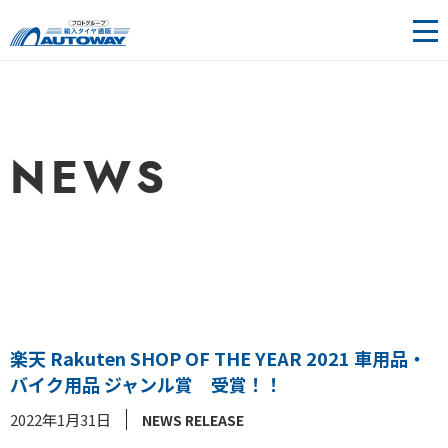
輸入タ
イヤ＆
ホイー
NEWS
ル通販 |
AUTOW
AY（オ
ートウ
楽天 Rakuten SHOP OF THE YEAR 2021 車用品・
ェイ）
バイク用品 ジャンル賞 受賞！！
2022年1月31日
NEWS RELEASE