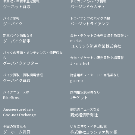
車買取・中古車査定情報
ドゥカティのバイク情報
グーネット買取
バージンドゥカティ
バイク情報
トライアンフのバイク情報
グーバイク
バージントライアンフ
新車バイク情報なら
金券・チケットの販売買取 外貨両替 J・
グーバイク新車
market
コスミック流通産業株式会社
バイクの整備・メンテナンス・修理店な
ら
金券・チケットの販売買取 外貨両替
グーバイクアフター
J・market
バイク買取・買取相場情報
贈答用ギフトカード・商品券なら
グーバイク買取
galireo
バイクニュースは
国内格安航空券なら
BikeBros.
Jチケット
Japanese used cars
観光のニュースなら
Goo-net Exchange
観光経済新聞社
全国の賃貸なら
いちご狩り・イチゴ販売
グーホーム賃貸
株式会社ヨッシャァ駒ヶ根