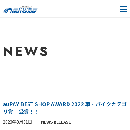
輸入タ
イヤ＆
ホイー
NEWS
ル通販 |
AUTOW
AY（オ
ートウ
auPAY BEST SHOP AWARD 2022 車・バイクカテゴ
ェイ）
リ賞 受賞！！
2023年3月31日
NEWS RELEASE