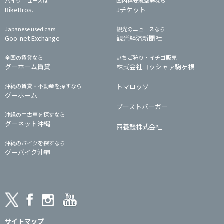
バイクニュースは
国内格安航空券なら
BikeBros.
Jチケット
Japanese used cars
観光のニュースなら
Goo-net Exchange
観光経済新聞社
全国の賃貸なら
いちご狩り・イチゴ販売
グーホーム賃貸
株式会社ヨッシャァ駒ヶ根
沖縄の賃貸・不動産を探すなら
トマロッソ
グーホーム
ブーストバーガー
沖縄の中古車を探すなら
グーネット沖縄
西養鰻株式会社
沖縄のバイクを探すなら
グーバイク沖縄
サイトマップ