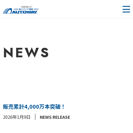
輸入タ
イヤ＆
ホイー
NEWS
ル通販 |
AUTOW
AY（オ
ートウ
販売累計4,000万本突破！
ェイ）
2026年1月9日
NEWS RELEASE