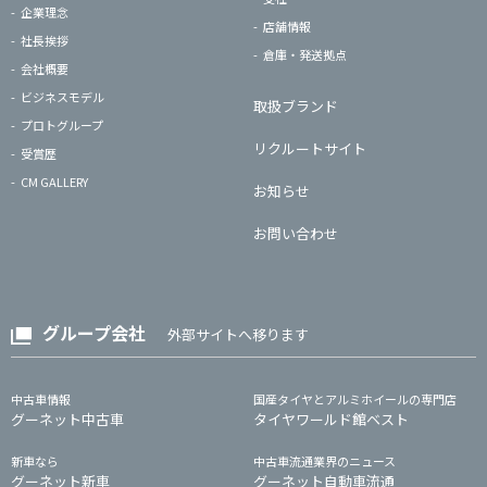
企業理念
店舗情報
社長挨拶
倉庫・発送拠点
会社概要
ビジネスモデル
取扱ブランド
プロトグループ
リクルートサイト
受賞歴
CM GALLERY
お知らせ
お問い合わせ
グループ会社
外部サイトへ移ります
中古車情報
国産タイヤとアルミホイールの専門店
グーネット中古車
タイヤワールド館ベスト
新車なら
中古車流通業界のニュース
グーネット新車
グーネット自動車流通